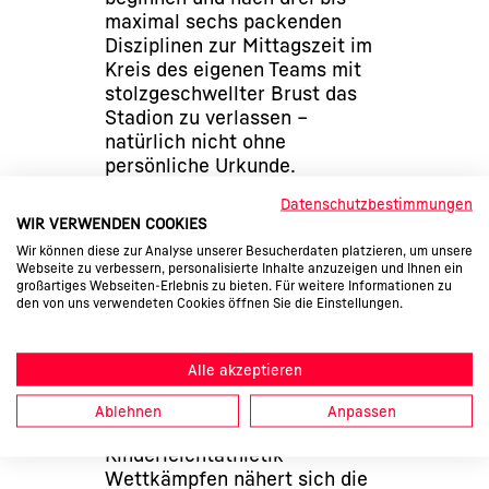
maximal sechs packenden
Disziplinen zur Mittagszeit im
Kreis des eigenen Teams mit
stolzgeschwellter Brust das
Stadion zu verlassen –
natürlich nicht ohne
persönliche Urkunde.
Datenschutzbestimmungen
5. GEMEINSAM IM TEAM
WIR VERWENDEN COOKIES
Wir können diese zur Analyse unserer Besucherdaten platzieren, um unsere
Geteiltes Leid ist halbes Leid,
Webseite zu verbessern, personalisierte Inhalte anzuzeigen und Ihnen ein
geteilte Freude ist doppelte
großartiges Webseiten-Erlebnis zu bieten. Für weitere Informationen zu
den von uns verwendeten Cookies öffnen Sie die Einstellungen.
Freude – der Spruch, so wahr
er ist für erfahrene
Wettkämpfer. Erlebnisse als
Alle akzeptieren
„Einzelkämpfer“ sammeln die
„Älteren“ ab der Altersklasse
Ablehnen
Anpassen
U12 genug. Nicht nur bei
Kinderleichtathletik-
Wettkämpfen nähert sich die