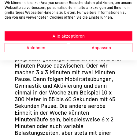
Wenn du von 8 Kilometern Umfang
Wir können diese zur Analyse unserer Besucherdaten platzieren, um unsere
Webseite zu verbessern, personalisierte Inhalte anzuzeigen und Ihnen ein
spricht, heißt das dann auch Dauerläufe
großartiges Webseiten-Erlebnis zu bieten. Für weitere Informationen zu
oder findet alles in Form von Intervallen
den von uns verwendeten Cookies öffnen Sie die Einstellungen.
statt?
Nein, Dauerläufe machen wir nicht. Eine
Alle akzeptieren
typische Einheit mit hohem Umfang
bestünde aus einem Warm-up in Form von
Ablehnen
Anpassen
zum Beispiel zwei Mal fünf Minuten
progressiv gesteigert Laufen mit rund drei
Minuten Pause dazwischen. Oder wir
machen 3 x 3 Minuten mit zwei Minuten
Pause. Dann folgen Mobilitätsübungen,
Gymnastik und Aktivierung und dann
einmal in der Woche zum Beispiel 10 x
300 Meter in 55 bis 60 Sekunden mit 45
Sekunden Pause. Die andere aerobe
Einheit in der Woche könnten
Minutenläufe sein, beispielsweise 6 x 2
Minuten oder auch variable
Belastungszeiten, aber stets mit einer