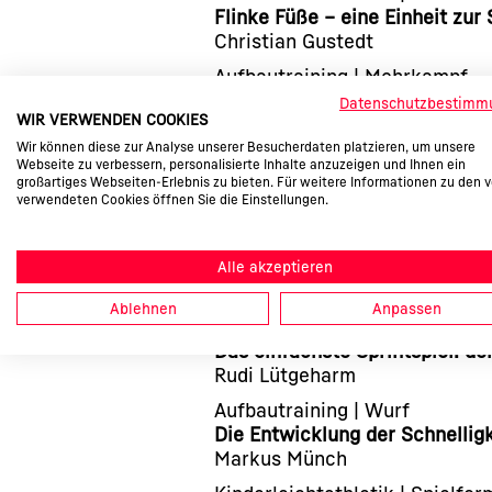
Flinke Füße – eine Einheit zur 
Christian Gustedt
Aufbautraining | Mehrkampf
Wicket Runs = Sprintkompete
Datenschutzbestimm
WIR VERWENDEN COOKIES
Christopher Hallmann
Wir können diese zur Analyse unserer Besucherdaten platzieren, um unsere
Trainingslehre | Blick über den
Webseite zu verbessern, personalisierte Inhalte anzuzeigen und Ihnen ein
All you need is speed!
großartiges Webseiten-Erlebnis zu bieten. Für weitere Informationen zu den 
verwendeten Cookies öffnen Sie die Einstellungen.
Peter Schnabel und Michael W
Grundlagentraining | Sprint-Dri
Die gängigsten Sprint-ABC-Ü
Alle akzeptieren
lt-Redaktion
Ablehnen
Anpassen
Kinderleichtathletik | Wettläu
Das einfachste Sprintspiel: de
Rudi Lütgeharm
Aufbautraining | Wurf
Die Entwicklung der Schnellig
Markus Münch