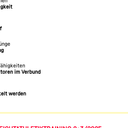
rmen
igkeit
f
rünge
ng
Fähigkeiten
ktoren im Verbund
kelt werden