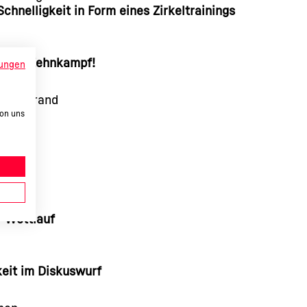
Schnelligkeit in Form eines Zirkeltrainings
nz im Zehnkampf!
ungen
 Tellerrand
von uns
ilms
lls
bungen
fe
r Wettlauf
keit im Diskuswurf